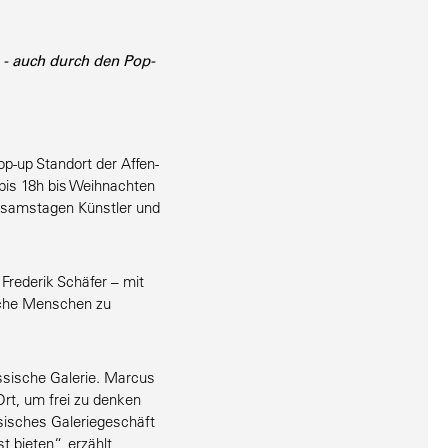
 - auch durch den Pop-
op-up Standort der Affen­
 bis 18h bis Weihnachten
­sams­tagen Künstler und
Frederik Schäfer – mit
­liche Menschen zu
assische Galerie. Marcus
Ort, um frei zu denken
i­sches Galerie­ge­schäft
t bieten“, erzählt