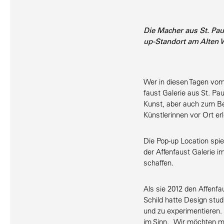
Die Macher aus St. Pau
up-Standort am Alten 
Wer in diesen Tagen vom 
faust Galerie aus St. Pa
Kunst, aber auch zum Be
Künst­le­rinnen vor Ort er
Die Pop-up Location spi
der Affen­faust Galerie i
schaffen.
Als sie 2012 den Affen­f
Schild hatte Design stud
und zu experi­men­tieren.
im Sinn. „Wir möchten mö