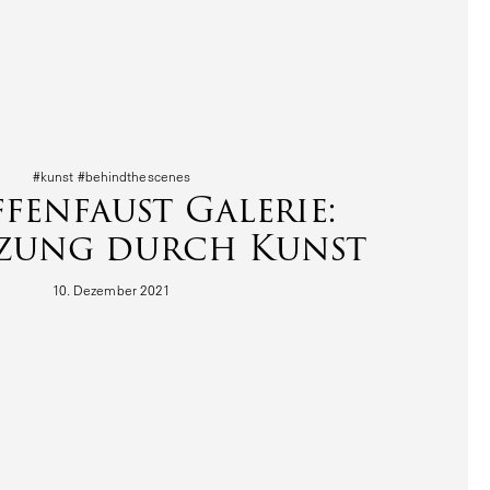
#kunst #behind­the­s­cenes
ffenfaust Galerie:
zung durch Kunst
10. Dezember 2021