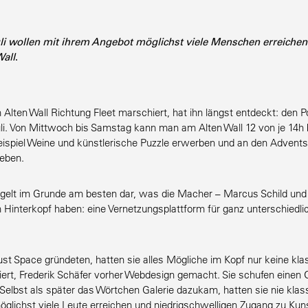
li wollen mit ihrem Angebot möglichst viele Menschen erreichen
Wall
.
Alten Wall Richtung Fleet marschiert, hat ihn längst entdeckt: den P
uli. Von Mittwoch bis Samstag kann man am Alten Wall 12 von je 14h
ispiel Weine und künst­le­rische Puzzle erwerben und an den Advents
leben.
egelt im Grunde am besten dar, was die Macher – Marcus Schild und 
m Hinterkopf haben: eine Vernet­zungs­plattform für ganz unter­schied
aust Space gründeten, hatten sie alles Mögliche im Kopf nur keine kl
iert, Frederik Schäfer vorher Webdesign gemacht. Sie schufen einen 
 Selbst als später das Wörtchen Galerie dazukam, hatten sie nie klass
glichst viele Leute erreichen und niedrig­schwel­ligen Zugang zu Kuns