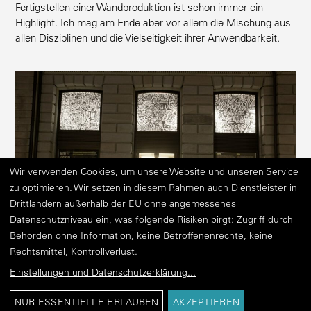
Fertig­stellen einer Wandpro­duktion ist schon immer ein
Highlight. Ich mag am Ende aber vor allem die Mischung aus
allen Diszi­plinen und die Vielsei­tigkeit ihrer Anwendbarkeit.
Wir verwenden Cookies, um unsere Website und unseren Service
zu optimieren. Wir setzen in diesem Rahmen auch Dienstleister in
Drittländern außerhalb der EU ohne angemessenes
Datenschutzniveau ein, was folgende Risiken birgt: Zugriff durch
Behörden ohne Information, keine Betroffenenrechte, keine
Rechtsmittel, Kontrollverlust.
Einstellungen und Datenschutzerklärung
...
Was möchtest Du mit Deiner Kunst erreichen?
NUR ESSENTIELLE ERLAUBEN
AKZEPTIEREN