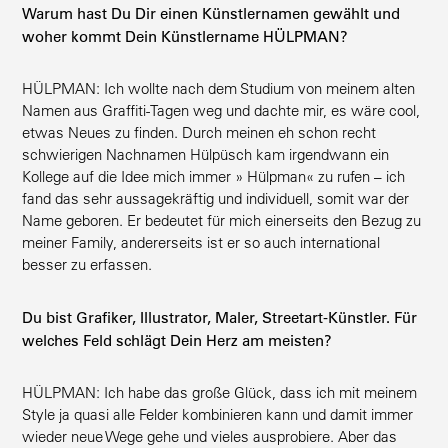
Warum hast Du Dir einen Künst­ler­namen gewählt und
woher kommt Dein Künst­lername HÜLPMAN?
HÜLPMAN: Ich wollte nach dem Studium von meinem alten
Namen aus Graffiti-Tagen weg und dachte mir, es wäre cool,
etwas Neues zu finden. Durch meinen eh schon recht
schwie­rigen Nachnamen Hülpüsch kam irgendwann ein
Kollege auf die Idee mich immer » Hülpman« zu rufen – ich
fand das sehr aussa­ge­kräftig und indivi­duell, somit war der
Name geboren. Er bedeutet für mich einer­seits den Bezug zu
meiner Family, anderer­seits ist er so auch inter­na­tional
besser zu erfassen.
Du bist Grafiker, Illus­trator, Maler, Streetart-Künstler. Für
welches Feld schlägt Dein Herz am meisten?
HÜLPMAN: Ich habe das große Glück, dass ich mit meinem
Style ja quasi alle Felder kombi­nieren kann und damit immer
wieder neue Wege gehe und vieles auspro­biere. Aber das