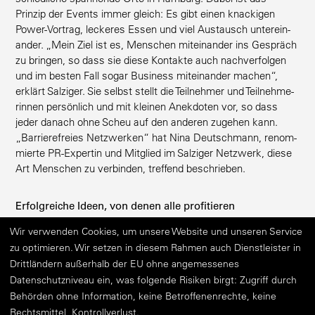
Prinzip der Events immer gleich: Es gibt einen knackigen
Power-Vortrag, leckeres Essen und viel Austausch unter­ein­
ander. „Mein Ziel ist es, Menschen mitein­ander ins Gespräch
zu bringen, so dass sie diese Kontakte auch nachver­folgen
und im besten Fall sogar Business mitein­ander machen“,
erklärt Salziger. Sie selbst stellt die Teilnehmer und Teilneh­me­
rinnen persönlich und mit kleinen Anekdoten vor, so dass
jeder danach ohne Scheu auf den anderen zugehen kann.
„Barrie­re­freies Netzwerken“ hat Nina Deutschmann, renom­
mierte PR-Expertin und Mitglied im Salziger Netzwerk, diese
Art Menschen zu verbinden, treffend beschrieben.
Erfolg­reiche Ideen, von denen alle profitieren
Wir verwenden Cookies, um unsere Website und unseren Service
Inzwi­schen hat Stephanie Salziger sich noch einmal neu
zu optimieren. Wir setzen in diesem Rahmen auch Dienstleister in
erfunden. Unter der Marke SALZIGER selektion bietet sie ihr
Drittländern außerhalb der EU ohne angemessenes
„wertvolles lifestyle online format“, sowie verschiedene
Datenschutzniveau ein, was folgende Risiken birgt: Zugriff durch
Events, ihr Netzwerk und Club-Mitglied­schaften an. In Koope­
Behörden ohne Information, keine Betroffenenrechte, keine
ration mit verschie­denen Partnern macht sie „Menschen,
Rechtsmittel, Kontrollverlust.