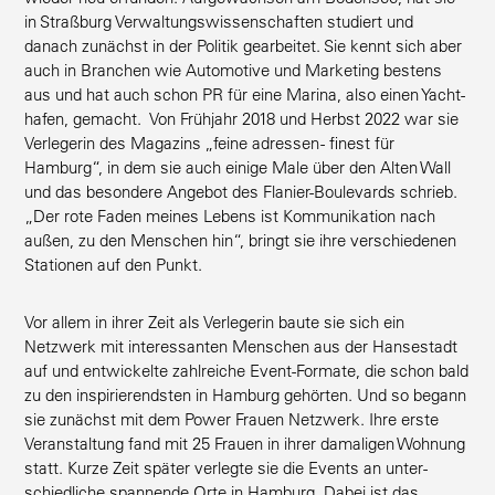
in Straßburg Verwal­tungs­wis­sen­schaften studiert und
danach zunächst in der Politik gearbeitet. Sie kennt sich aber
auch in Branchen wie Automotive und Marketing bestens
aus und hat auch schon PR für eine Marina, also einen Yacht­
hafen, gemacht. Von Frühjahr 2018 und Herbst 2022 war sie
Verle­gerin des Magazins „feine adressen - finest für
Hamburg“, in dem sie auch einige Male über den Alten Wall
und das besondere Angebot des Flanier-Boule­vards schrieb.
„Der rote Faden meines Lebens ist Kommu­ni­kation nach
außen, zu den Menschen hin“, bringt sie ihre verschie­denen
Stationen auf den Punkt.
Vor allem in ihrer Zeit als Verle­gerin baute sie sich ein
Netzwerk mit inter­es­santen Menschen aus der Hanse­stadt
auf und entwi­ckelte zahlreiche Event-Formate, die schon bald
zu den inspi­rie­rendsten in Hamburg gehörten. Und so begann
sie zunächst mit dem Power Frauen Netzwerk. Ihre erste
Veran­staltung fand mit 25 Frauen in ihrer damaligen Wohnung
statt. Kurze Zeit später verlegte sie die Events an unter­
schied­liche spannende Orte in Hamburg. Dabei ist das