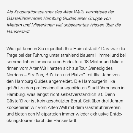
Als Koope­ra­ti­ons­partner des Alten Walls vermit­telte der
Gäste­füh­rer­verein Hamburg Guides einer Gruppe von
Mietern und Miete­rinnen viel unbekanntes Wissen über die
Hansestadt.
Wie gut kennen Sie eigentlich Ihre Heimat­stadt? Das war die
Frage bei der Führung unter strahlend blauem Himmel und bei
sommer­lichen Tempe­ra­turen Ende Juni. 18 Mieter und Miete­
rinnen vom Alten Wall hatten sich zur Tour „Venedig des
Nordens – Straßen, Brücken und Platze“ mit Ilka Jahn von
den Hamburg Guides angemeldet. Die Hambur­gerin Ilka
gehört zu den profes­sionell ausge­bil­deten Stadt­füh­re­rinnen in
Hamburg, was längst nicht selbst­ver­ständlich ist. Denn
Gäste­führer ist kein geschützter Beruf. Seit über drei Jahren
koope­rieren wir vom Alten Wall mit dem Gäste­füh­rer­verein
und bieten den Mietpar­teien immer wieder exklusive Entde­
ckungs­touren durch die Hansestadt.