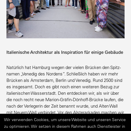
Italie­nische Archi­tektur als Inspi­ration für einige Gebäude
Natürlich hat Hamburg wegen der vielen Brücken den Spitz­
namen „Venedig des Nordens“. Schließlich haben wir mehr
Brücken als Amsterdam, Berlin und Venedig. Rund 2500 sind
es insgesamt. Doch es gibt noch einen weiteren Bezug zur
italie­ni­schen Wasser­stadt. Den entdecken wir, als wir über
die noch recht neue Marion-Gräfin-Dönhoff-Brücke laufen, die
nach der Verle­gerin der Zeit benannt wurde, und Alten Wall
mit Neuem Wall verbindet. Vor den Alster­ar­kaden machen wir
Halt. Sowohl die schönen Arkaden, wo man immer Sommer
Wir verwenden Cookies, um unsere Website und unseren Service
mit Blick auf die kleine Alster, Rathaus und Alter Wall Kaffee
zu optimieren. Wir setzen in diesem Rahmen auch Dienstleister in