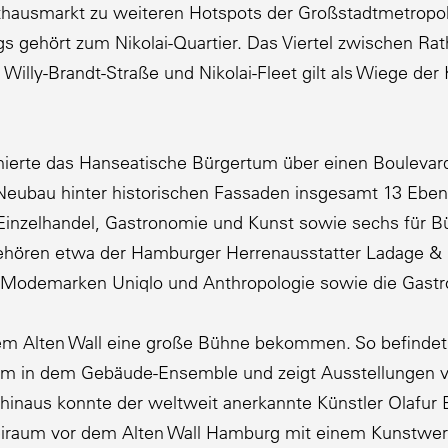
aus­markt zu weiteren Hotspots der Großstadt­me­tropol
gs gehört zum Nikolai-Quartier. Das Viertel zwischen Rat
, Willy-Brandt-Straße und Nikolai-Fleet gilt als Wiege de
nierte das Hansea­tische Bürgertum über einen Boulevar
eubau hinter histo­ri­schen Fassaden insgesamt 13 Ebene
 Einzel­handel, Gastro­nomie und Kunst sowie sechs für B
ehören etwa der Hamburger Herren­aus­statter Ladage & Oe
 Modemarken Uniqlo und Anthro­po­logie sowie die Gastro
dem Alten Wall eine große Bühne bekommen. So befindet
m in dem Gebäude-Ensemble und zeigt Ausstel­lungen von 
er hinaus konnte der weltweit anerkannte Künstler Olafu
iraum vor dem Alten Wall Hamburg mit einem Kunstwerk