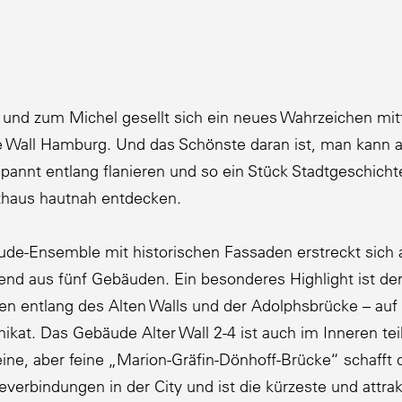
ie und zum Michel gesellt sich ein neues Wahrzeichen mi
te Wall Hamburg. Und das Schönste daran ist, man kann
annt entlang flanieren und so ein Stück Stadt­ge­schich
haus hautnah entdecken.
de-Ensemble mit histo­ri­schen Fassaden erstreckt sich 
nd aus fünf Gebäuden. Ein beson­deres Highlight ist der
en entlang des Alten Walls und der Adolphs­brücke – auf
s Unikat. Das Gebäude Alter Wall 2-4 ist auch im Inneren t
eine, aber feine „Marion-Gräfin-Dönhoff-Brücke“ schafft d
­bin­dungen in der City und ist die kürzeste und attrak­