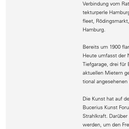
Verbindung vom Rath
tek­tur­perle Hambur
fleet, Rödings­markt
Hamburg.
Bereits um 1900 fla
Heute umfasst der N
Tiefgarage, drei für
aktuellen Mietern g
tional angese­henen
Die Kunst hat auf 
Bucerius Kunst Foru
Strahl­kraft. Darüb
werden, um den Fre