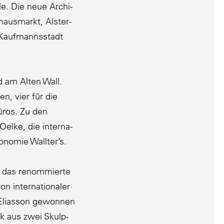
e. Die neue Archi­
haus­markt, Alster­
r Kaufmanns­stadt
d am Alten Wall.
n, vier für die
üros. Zu den
lke, die inter­na­
­nomie Wallter’s.
 das renom­mierte
inter­na­tio­naler
r Eliasson gewonnen
 aus zwei Skulp­