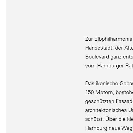
Zur Elbphil­har­mon
Hanse­stadt: der Al
Boulevard ganz entsp
vom Hamburger Rat
Das ikonische Gebäu
150 Metern, bestehe
ge­schützten Fassad
archi­tek­to­ni­sche
schützt. Über die kl
Hamburg neue Wegever