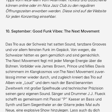
können online oder im Nica Jazz Club zu den regulären
Öffnungs­zeiten erworben werden. Diese sind auf der Website
für jeden Konzerttag einsehbar.
10. September: Good Funk Vibes: The Next Movement
Das Trio aus der Schweiz hat satten Sound, tanzbare Grooves
und vor allem feinsten Funk im Gepäck. Von wegen, die
Schweizer hätten es gern gemütlich und sind gemächlich.
The Next Movement fegt mit jeder Menge Energie über die
Bühnen. Vorbilder wie James Brown, Prince und Miles Davis
schimmern im Klang­kosmos von The Next Movement zuver­
lässig immer wieder durch, und zugleich kreiert das Trio auf
Alben wie „Loud“ und dem nach der Band benannten
Zweitwerk mit großer Spiel­freude und techni­scher Präzision
seinen ganz eigenen Sound. Sänger und Drummer J.J. Flueck
schafft es gemeinsam mit Pascal “P” Kaeser an Bass und
Synth und Sam Siegen­thaler an der Gitarre jedes Mal aufs
Neue, eine explosive Show hinzu­legen. Lass auch du dich