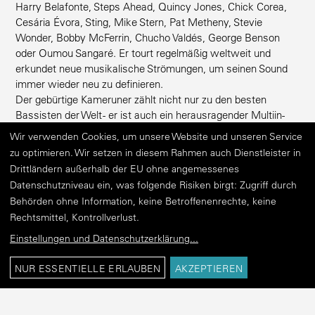
Harry Belafonte, Steps Ahead, Quincy Jones, Chick Corea,
Cesária Évora, Sting, Mike Stern, Pat Metheny, Stevie
Wonder, Bobby McFerrin, Chucho Valdés, George Benson
oder Oumou Sangaré. Er tourt regel­mäßig weltweit und
erkundet neue musika­lische Strömungen, um seinen Sound
immer wieder neu zu definieren.
Der gebürtige Kameruner zählt nicht nur zu den besten
Bassisten der Welt - er ist auch ein heraus­ra­gender Multi­in­
stru­men­talist und ein Sänger mit einer geradezu magischen
Wir verwenden Cookies, um unsere Website und unseren Service
Stimme. Wenn Bona die Bühne betritt, darf das Publikum eine
zu optimieren. Wir setzen in diesem Rahmen auch Dienstleister in
einzig­artige und zutiefst bewegende Perfor­mance erwarten.
Drittländern außerhalb der EU ohne angemessenes
Ein hochsym­pa­thi­scher Hüne, der kräftig seinen Bass zupft
Datenschutzniveau ein, was folgende Risiken birgt: Zugriff durch
und gleich­zeitig mit sanfter Stimme fast sphärische Klänge
Behörden ohne Information, keine Betroffenenrechte, keine
ins Mikrofon haucht. Seinen hybriden Musikstil aus Jazz,
Rechtsmittel, Kontrollverlust.
Funk sowie afrika­ni­schen Klängen zelebriert er auf das Beein­
dru­ckendste und zieht damit Kritiker und Publikum gleicher­
Einstellungen und Datenschutzerklärung
...
maßen in seinen Bann.
NUR ESSENTIELLE ERLAUBEN
AKZEPTIEREN
Hörprobe: