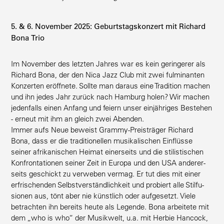
5. & 6. November 2025: Geburts­tags­konzert mit Richard
Bona Trio
Im November des letzten Jahres war es kein gerin­gerer als
Richard Bona, der den Nica Jazz Club mit zwei fulmi­nanten
Konzerten eröffnete. Sollte man daraus eine Tradition machen
und ihn jedes Jahr zurück nach Hamburg holen? Wir machen
jeden­falls einen Anfang und feiern unser einjäh­riges Bestehen
- erneut mit ihm an gleich zwei Abenden.
Immer aufs Neue beweist Grammy-Preis­träger Richard
Bona, dass er die tradi­tio­nellen musika­li­schen Einflüsse
seiner afrika­ni­schen Heimat einer­seits und die stilis­ti­schen
Konfron­ta­tionen seiner Zeit in Europa und den USA anderer­
seits geschickt zu verweben vermag. Er tut dies mit einer
erfri­schenden Selbst­ver­ständ­lichkeit und probiert alle Stilfu­
sionen aus, tönt aber nie künstlich oder aufge­setzt. Viele
betrachten ihn bereits heute als Legende. Bona arbeitete mit
dem „who is who“ der Musikwelt, u.a. mit Herbie Hancock,