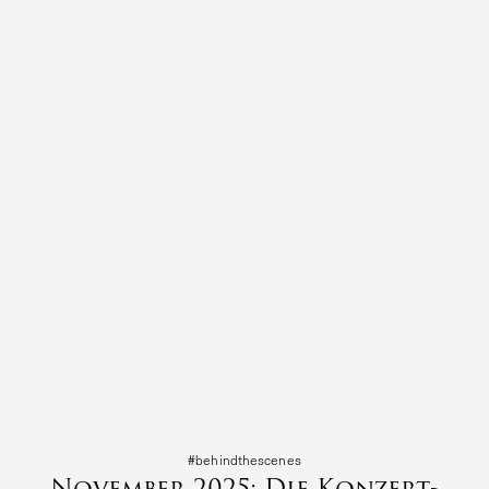
#behind­the­s­cenes