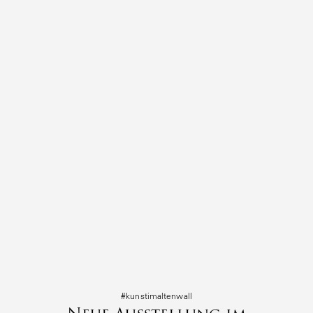
#kunst­i­mal­tenwall