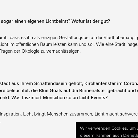
sogar einen eigenen Licht­beirat? Wofür ist der gut?
h, dass es ihn als einzigen Gestal­tungs­beirat der Stadt überhaupt g
 Licht im öffent­lichen Raum leisten kann und soll. Wie eine Stadt insg
 Fragen der Ökologie zu vernachlässigen.
stadt aus Ihrem Schat­ten­dasein geholt, Kirchen­fenster im Coron
Tore beleuchtet, die Blue Goals auf die Binnen­alster gebracht un
enkt. Was faszi­niert Menschen so an Licht-Events?
 Inspi­ration, Licht bringt Menschen zusammen, Licht macht schwere 
.
Wir verwenden Cookies, um un
diesem Rahmen auch Dienstle