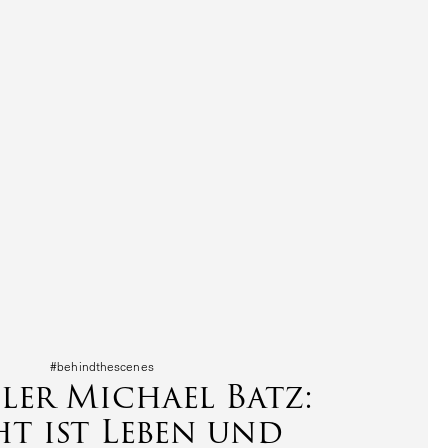
#behind­the­s­cenes
ler Michael Batz:
ht ist Leben und