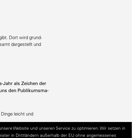
ibt. Dort wird grund­
esamt darge­stellt und
a-Jahr als Zeichen der
d uns den Publi­kums­ma­
Dinge leicht und
sere Website und unseren Service zu optimieren. Wir setzen in
ister in Drittländern außerhalb der EU ohne angemessenes