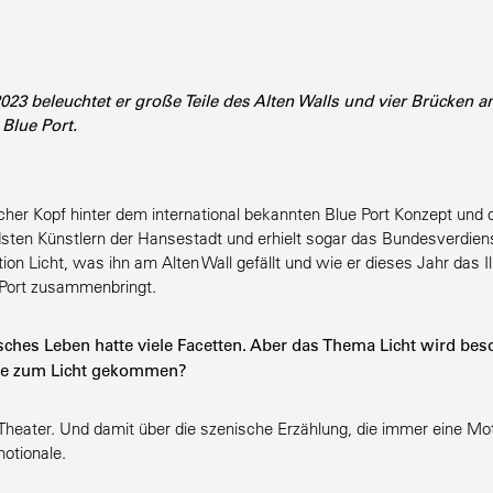
023 beleuchtet er große Teile des Alten Walls und vier Brücken a
Blue Port.
­scher Kopf hinter dem inter­na­tional bekannten Blue Port Konzept und 
sten Künstlern der Hanse­stadt und erhielt sogar das Bundes­ver­dien
ion Licht, was ihn am Alten Wall gefällt und wie er dieses Jahr das Illum
 Port zusammenbringt.
­ri­sches Leben hatte viele Facetten. Aber das Thema Licht wird be
Sie zum Licht gekommen?
heater. Und damit über die szenische Erzählung, die immer eine Mot
otionale.