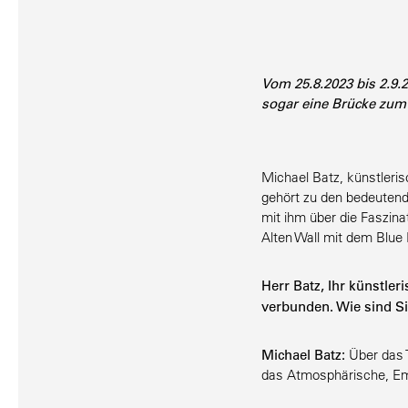
Vom 25.8.2023 bis 2.9.2
sogar eine Brücke zum 
Michael Batz, künst­le­ri
gehört zu den bedeu­tend
mit ihm über die Faszi­nat
Alten Wall mit dem Blue
Herr Batz, Ihr künst­le
verbunden. Wie sind 
Michael Batz:
Über das T
das Atmosphä­rische, Em