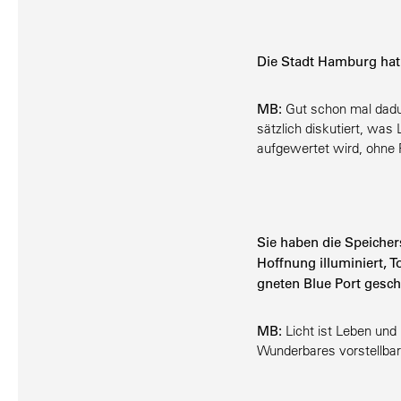
Die Stadt Hamburg hat 
MB:
Gut schon mal dadurc
sätzlich disku­tiert, was
aufge­wertet wird, ohne
Sie haben die Speicher­
Hoffnung illumi­niert, 
gneten Blue Port gesch
MB:
Licht ist Leben und
Wunder­bares vorstellbar