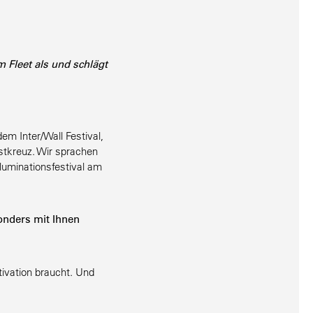
m Fleet als und schlägt
dem Inter/Wall Festival,
st­kreuz. Wir sprachen
i­na­ti­ons­fes­tival am
sonders mit Ihnen
ivation braucht. Und