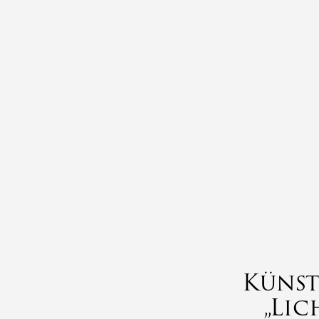
Künst
„Lic