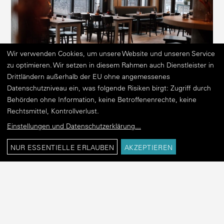
Wir verwenden Cookies, um unsere Website und unseren Service
zu optimieren. Wir setzen in diesem Rahmen auch Dienstleister in
Drittländern außerhalb der EU ohne angemessenes
Datenschutzniveau ein, was folgende Risiken birgt: Zugriff durch
Behörden ohne Information, keine Betroffenenrechte, keine
Der große Winter­garten bietet viel Licht und einen Blick auf
Rechtsmittel, Kontrollverlust.
das Fleet, auf dem immer wieder kleine Schiffe Richtung
Einstellungen und Datenschutzerklärung
...
Rathaus­schleuse schippern. Bei schönem Wetter lassen sich
die Fenster sogar öffnen. Knapp 300 Gäste finden Platz in der
NUR ESSENTIELLE ERLAUBEN
AKZEPTIEREN
Gastro­stätte, die seit 1991 hier ihren Standort hatte und nur
aufgrund der Sanierung des Gebäudes vorüber­gehend
ausziehen musste.