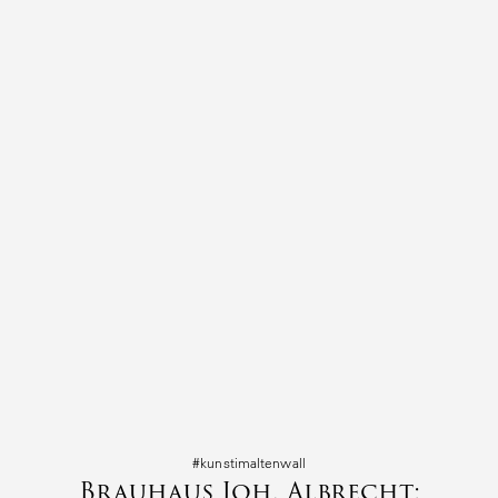
#kunst­i­mal­tenwall
Brauhaus Joh. Albrecht: