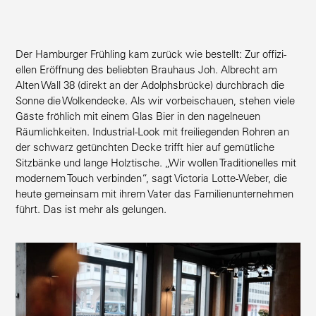
Der Hamburger Frühling kam zurück wie bestellt: Zur offizi­
ellen Eröffnung des beliebten Brauhaus Joh. Albrecht am
Alten Wall 38 (direkt an der Adolphs­brücke) durch­brach die
Sonne die Wolken­decke. Als wir vorbei­schauen, stehen viele
Gäste fröhlich mit einem Glas Bier in den nagel­neuen
Räumlich­keiten. Indus­trial-Look mit freilie­genden Rohren an
der schwarz getünchten Decke trifft hier auf gemüt­liche
Sitzbänke und lange Holztische. „Wir wollen Tradi­tio­nelles mit
modernem Touch verbinden“, sagt Victoria Lotte-Weber, die
heute gemeinsam mit ihrem Vater das Famili­en­un­ter­nehmen
führt. Das ist mehr als gelungen.