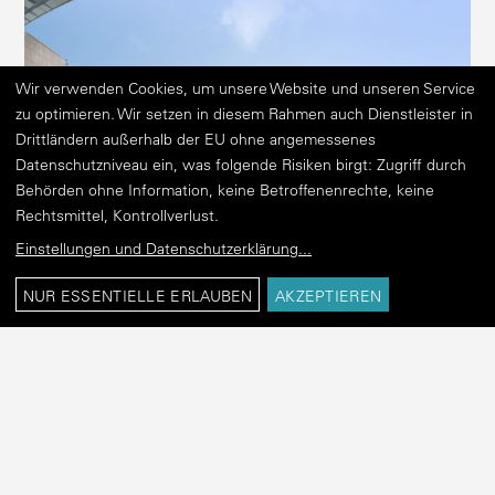
Wir verwenden Cookies, um unsere Website und unseren Service
zu optimieren. Wir setzen in diesem Rahmen auch Dienstleister in
Drittländern außerhalb der EU ohne angemessenes
Datenschutzniveau ein, was folgende Risiken birgt: Zugriff durch
Behörden ohne Information, keine Betroffenenrechte, keine
Rechtsmittel, Kontrollverlust.
Einstellungen und Datenschutzerklärung
...
NUR ESSENTIELLE ERLAUBEN
AKZEPTIEREN
Blick vom Rödings­markt auf den Alten Wall 40.
Hamburg, 17. Oktober 2024