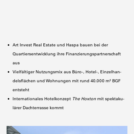
Art Invest Real Estate und Haspa bauen bei der
Quartiers­ent­wicklung ihre Finan­zie­rungs­part­ner­schaft
aus
Vielfäl­tiger Nutzungsmix aus Büro-, Hotel-, Einzel­han­
dels­flächen und Wohnungen mit rund 40.000 m² BGF
entsteht
Inter­na­tio­nales Hotel­konzept
The Hoxton
mit spekta­ku­
lärer Dachter­rasse kommt